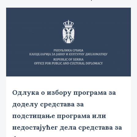
Одлукa о избору програма за
доделу средстава за
подстицање програма или
недостајућег дела средстава за