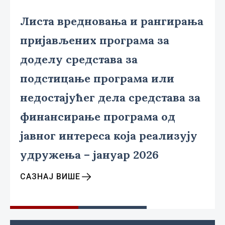
Листа вредновања и рангирања
пријављених програма за
доделу средстава за
подстицање програма или
недостајућег дела средстава за
финансирање програма од
јавног интереса која реализују
удружења – jануар 2026
САЗНАЈ ВИШЕ