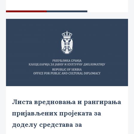
Листа вредновања и рангирања
пријављених пројеката за
доделу средстава за