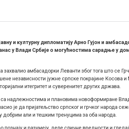
јавну и културну дипломатију Арно Гујон и амбасадо
анас у Влади Србије о могућностима сарадње у дом
ка захвалио амбасадорки Леванти због тога што се Грч
не независности јужне српске покрајине Косова и М
торијални итегритет и суверенитет других држава.
у са надлежностима и плановима новоформиране Влади
ласио је да пријатељство српског и грчког народа сеж
 у добрим али и тешким тренуцима за оба народа.
о познају и разумеју, деле сличне вредности и гледај