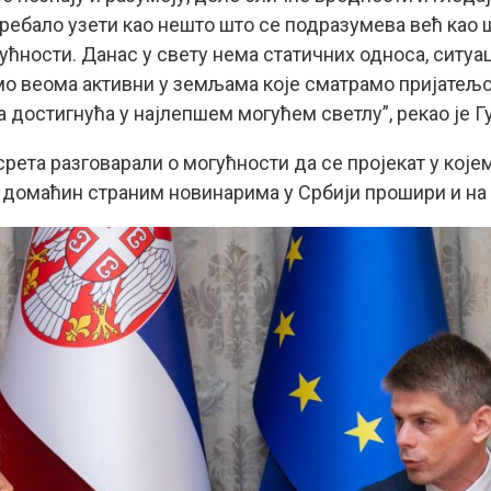
требало узети као нешто што се подразумева већ као
дућности. Данас у свету нема статичних односа, ситуа
емо веома активни у земљама које сматрамо пријатељск
 достигнућа у најлепшем могућем светлу”, рекао је Г
срета разговарали о могућности да се пројекат у којем
 домаћин страним новинарима у Србији прошири и на 