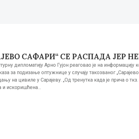
АЈЕВO САФАРИ“ СЕ РАСПАДА ЈЕР 
турну дипломатију Арно Гујон реаговао је на информацију кој
аза за подизање оптужнице у случају такозваног „Сарајево 
у на цивиле у Сарајеву. „Од тренутка када је прича о ткз. 
а и искоришћена…