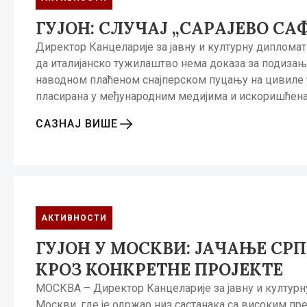
ГУЈОН: СЛУЧАЈ „САРАЈЕВO СА
Директор Канцеларије за јавну и културну дипломатиј
да италијанско тужилаштво нема доказа за подизање 
наводном плаћеном снајперском пуцању на цивиле у Са
пласирана у међународним медијима и искоришћен
САЗНАЈ ВИШЕ
АКТИВНОСТИ
ГУЈОН У МОСКВИ: ЈАЧАЊЕ СР
КРОЗ КОНКРЕТНЕ ПРОЈЕКТЕ
МОСКВА – Директор Канцеларије за јавну и културну
Москви, где је одржао низ састанака са високим пр