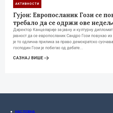
АКТИВНОСТИ
Гујон: Европосланик Гози се пов
требало да се одржи ове недељ
Директор Канцеларије за јавну и културну дипломати
јавност да се европосланик Сандро Гози повукао из 
је то одлична прилика за право демократско суочав
господин Гози је побегао од дебате.…
САЗНАЈ ВИШЕ
НАСЛОВНА