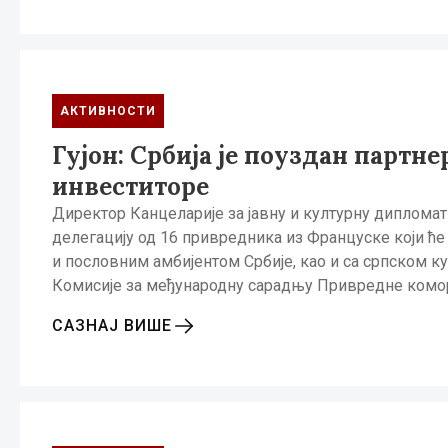
АКТИВНОСТИ
Гујон: Србија је поуздан партн
инвеститоре
Директор Канцеларије за јавну и културну дипломати
делегацију од 16 привредника из Француске који ће
и пословним амбијентом Србије, као и са српском к
Комисије за међународну сарадњу Привредне комо
САЗНАЈ ВИШЕ