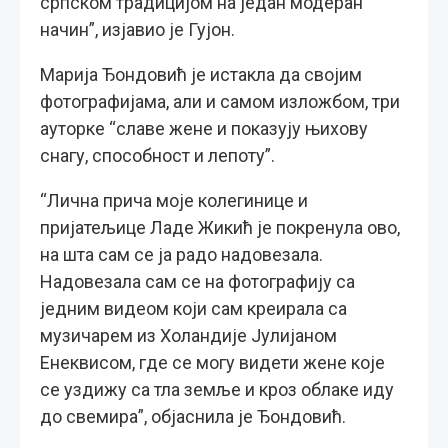
српском традицијом на један модеран
начин”, изјавио је Гујон.
Марија Ђондовић је истакла да својим
фотографијама, али и самом изложбом, три
ауторке “славе жене и показују њихову
снагу, способност и лепоту”.
“Лична прича моје колегинице и
пријатељице Ладе Жикић је покренула ово,
на шта сам се ја радо надовезала.
Надовезала сам се на фотографију са
једним видеом који сам креирала са
музичарем из Холандије Јулијаном
Енеквисом, где се могу видети жене које
се уздижу са тла земље и кроз облаке иду
до свемира”, објаснила је Ђондовић.