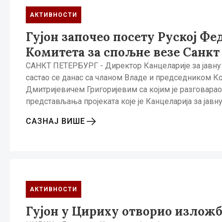
АКТИВНОСТИ
Гујон започео посету Руској Ф
Комитета за спољне везе Санкт
САНКТ ПЕТЕРБУРГ - Директор Канцеларије за јавну 
састао се данас са чланом Владе и председником К
Дмитријевичем Григоријевим са којим је разговарао 
представљања пројеката које је Канцеларија за јавн
САЗНАЈ ВИШЕ
АКТИВНОСТИ
Гујон у Цириху отворио излож