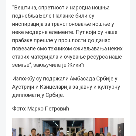
“Вештина, спретност и народна ношња
поднебља Беле Паланке били су
инспирација за транспоновање ношње у
неке модерне елементе. Пут који су наше
прабаке прешле у прошлости до данас
повезале смо техником оживљавања неких
старих материјала и очување ресурса наше
земље”, закључила је Жикић.
Изложбу су подржали Амбасада Србије у
Аустрији и Канцеларија за јавну и културну
дипломатију Србије.
Фото: Марко Петровић