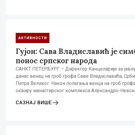
АКТИВНОСТИ
Гујон: Сава Владиславић је си
понос српског народа
САНКТ ПЕТЕРБУРГ – Директор Канцеларије за јавну 
данас венац на гроб грофа Саве Владиславића, Србин
Петра Великог. Након полагања венца на гроб грофа
оквиру манастирског комплекса Александро-Невск
САЗНАЈ ВИШЕ