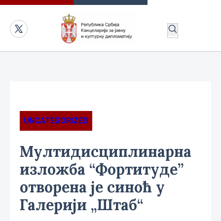
UNCATEGORIZED
Мултидисциплинарна
изложба “Фортитуде”
отворена је синоћ у
Галерији „Штаб“