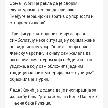
Соња Ћурин је рекла да је својим
скулптурама желела да прикаже
“међугенерацијски наратив о упорности и
отпорности жена”.
“Три фигуре затворених очију заправо
симболизују неке ситуације у којима жене
не виде или су ускраћене за своја права.
Женску чврстину и снагу сам желела да
нагласим скулптуром која лебди и која се
уздиже, а коју сам обложила једним
традиционалним материјалом – вуницом”,
објаснила је Ћурин.
Лада Жикић је додала да је инспирација за
изложбу била “једна жена из Беле Паленке”
– њена бака Ружица.