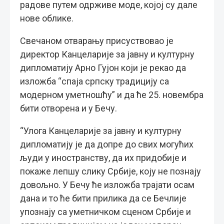
радове путем одрживе моде, којој су дале
нове облике.
Свечаном отварању присуствовао је
директор Канцеларије за јавну и културну
дипломатију Арно Гујон који је рекао да
изложба “спаја српску традицију са
модерном уметношћу” и да ће 25. новембра
бити отворена и у Бечу.
“Улога Канцеларије за јавну и културну
дипломатију је да допре до свих могућих
људи у иностранству, да их придобије и
покаже лепшу слику Србије, коју не познају
довољно. У Бечу ће изложба трајати осам
дана и то ће бити прилика да се Бечлије
упознају са уметничком сценом Србије и