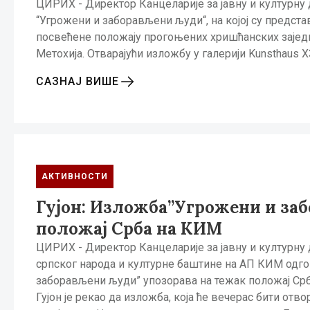
ЦИРИХ - Директор Канцеларије за јавну и културну 
“Угрожени и заборављени људи“, на којој су предс
посвећене положају прогоњених хришћанских заједн
Метохија. Отварајући изложбу у галерији Kunsthaus Х
САЗНАЈ ВИШЕ
АКТИВНОСТИ
Гујон: Изложба”Угрожени и за
положај Срба на КИМ
ЦИРИХ - Директор Канцеларије за јавну и културну д
српског народа и културне баштине на АП КИМ одго
заборављени људи” упозорава на тежак положај Срба
Гујон је рекао да изложба, која ће вечерас бити отво