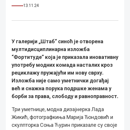
13.11.24
У галерији „Штаб“ синоћ је отворена
мултидисциплинарна изложба
“Фортитуде” која је приказала иновативну
употребу модних комада насталих кроз
рециклажу пружајући им нову сврху.
Изложба није само уметнички догађај
већ и снажна порука подршке женама у
борби за права, слободу и равноправност.
Три уметнице, модна дизајнерка Лада
Жикић, фотографкиња Марија Ђондовић и
скулпторка Соња Ћурин приказале су своје