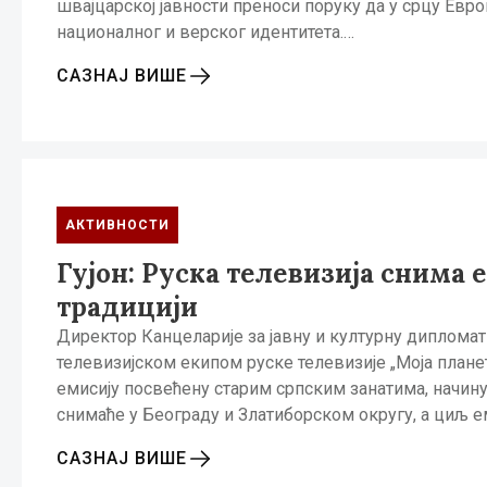
швајцарској јавности преноси поруку да у срцу Евро
нациoналног и верског идентитета.…
САЗНАЈ ВИШЕ
АКТИВНОСТИ
Гујон: Руска телевизија снима 
традицији
Директор Канцеларије за јавну и културну дипломати
телевизијском екипом руске телевизије „Моја планет
емисију посвећену старим српским занатима, начину
снимаће у Београду и Златиборском округу, а циљ е
САЗНАЈ ВИШЕ