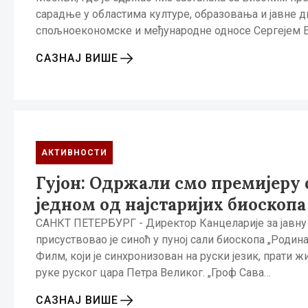
сарадње у областима културе, образовања и јавне 
спољноекономске и међународне односе Сергејем Е
САЗНАЈ ВИШЕ
АКТИВНОСТИ
Гујон: Одржали смо премијеру
једном од најстаријих биоскопа
САНКТ ПЕТЕРБУРГ - Директор Канцеларије за јавну 
присуствовао је синоћ у пуној сали биоскопа „Роди
Филм, који је синхронизован на руски језик, прати 
руке руског цара Петра Великог. „Гроф Сава…
САЗНАЈ ВИШЕ