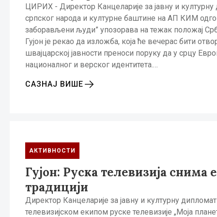
ЦИРИХ - Директор Канцеларије за јавну и културну д
српског народа и културне баштине на АП КИМ одго
заборављени људи” упозорава на тежак положај Срба
Гујон је рекао да изложба, која ће вечерас бити отво
швајцарској јавности преноси поруку да у срцу Евро
нациoналног и верског идентитета.…
САЗНАЈ ВИШЕ
АКТИВНОСТИ
Гујон: Руска телевизија снима 
традицији
Директор Канцеларије за јавну и културну дипломати
телевизијском екипом руске телевизије „Моја планет