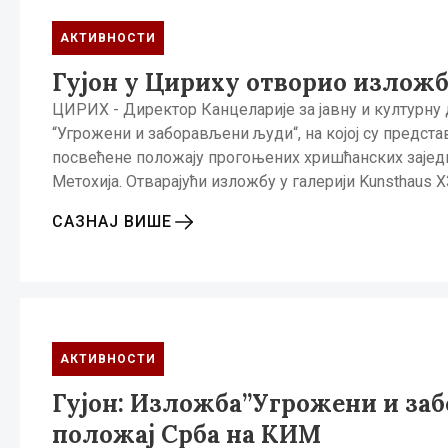
АКТИВНОСТИ
Гујон у Цириху отворио излож
ЦИРИХ - Директор Канцеларије за јавну и културну 
“Угрожени и заборављени људи“, на којој су предс
посвећене положају прогоњених хришћанских заједн
Метохија. Отварајући изложбу у галерији Kunsthaus Х
САЗНАЈ ВИШЕ
АКТИВНОСТИ
Гујон: Изложба”Угрожени и за
положај Срба на КИМ