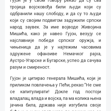
Гујон је у свом говору рекао да су сва
тројица војсковођа били људи који су
одбранили нашу слободу, и да су то људи
који су својим подвигом задужили српски
народ заувек. За име војводе Живојина
Мишића, како је навео Гујон, везују се
најславније победе српског оружја, и
чињеница да је у најтежим часовима
здружене офанзиве Немачког рајха,
Аустро-Угарске и Бугарске, успео да сачува
разум и смиреност.
Гујон је цитирао генерала Мишића, који је
приликом повлачења у Пећи, рекао:“Не сме
се капитулирати! Докле год постоји
владалац, влада и војска, па ма колика њена
јачина била, држава није изгубила своје