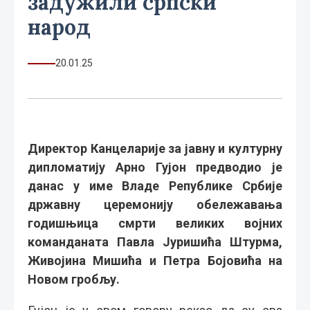
задужили српски
народ
20.01.25
Директор Канцеларије за јавну и културну
дипломатију Арно Гујон предводио је
данас у име Владе Републике Србије
државну церемонију обележавања
годишњица смрти великих војних
команданата Павла Јуришића Штурма,
Живојина Мишића и Петра Бојовића на
Новом гробљу.