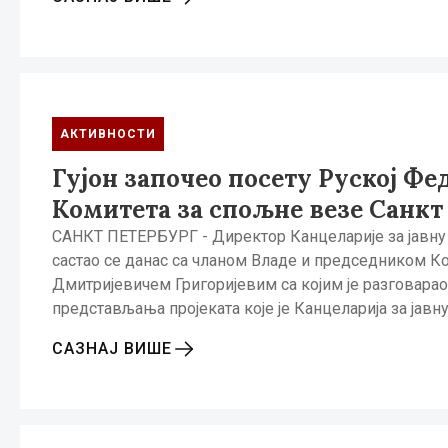
АКТИВНОСТИ
Гујон започео посету Руској Ф
Комитета за спољне везе Санкт
САНКТ ПЕТЕРБУРГ - Директор Канцеларије за јавну 
састао се данас са чланом Владе и председником К
Дмитријевичем Григоријевим са којим је разговарао 
представљања пројеката које је Канцеларија за јавн
САЗНАЈ ВИШЕ