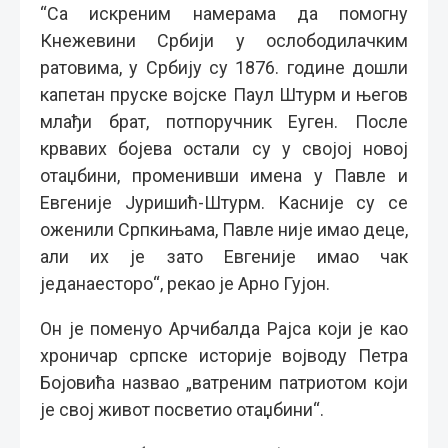
“Са искреним намерама да помогну
Кнежевини Србији у ослободилачким
ратовима, у Србију су 1876. године дошли
капетан пруске војске Паул Штурм и његов
млађи брат, потпоручник Еуген. После
крвавих бојева остали су у својој новој
отаџбини, променивши имена у Павле и
Евгеније Јуришић-Штурм. Касније су се
оженили Српкињама, Павле није имао деце,
али их је зато Евгеније имао чак
једанаесторо“, рекао је Арно Гујон.
Он је поменуо Арчибалда Рајса који је као
хроничар српске историје војводу Петра
Бојовића назвао „ватреним патриотом који
је свој живот посветио отаџбини“.