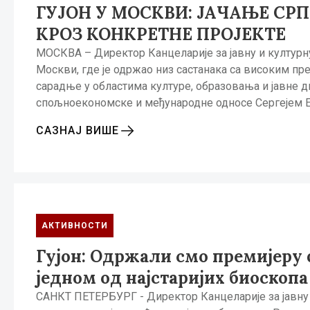
ГУЈОН У МОСКВИ: ЈАЧАЊЕ СР
КРОЗ КОНКРЕТНЕ ПРОЈЕКТЕ
МОСКВА – Директор Канцеларије за јавну и културну
Москви, где је одржао низ састанака са високим пр
сарадње у областима културе, образовања и јавне 
спољноекономске и међународне односе Сергејем Е
САЗНАЈ ВИШЕ
АКТИВНОСТИ
Гујон: Одржали смо премијеру
једном од најстаријих биоскопа
САНКТ ПЕТЕРБУРГ - Директор Канцеларије за јавну 