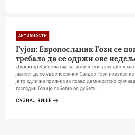
АКТИВНОСТИ
Гујон: Европосланик Гози се пов
требало да се одржи ове недељ
Директор Канцеларије за јавну и културну дипломати
јавност да се европосланик Сандро Гози повукао из 
је то одлична прилика за право демократско суочав
господин Гози је побегао од дебате.…
САЗНАЈ ВИШЕ