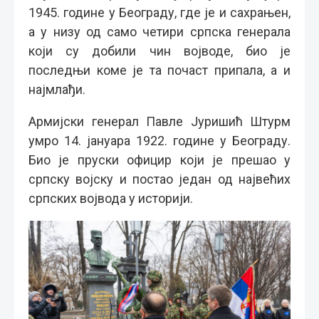
1945. године у Београду, где је и сахрањен,
а у низу од само четири српска генерала
који су добили чин војводе, био је
последњи коме је та почаст припала, а и
најмлађи.
Армијски генерал Павле Јуришић Штурм
умро 14. јануара 1922. године у Београду.
Био је пруски официр који је прешао у
српску војску и постао један од највећих
српских војвода у историји.