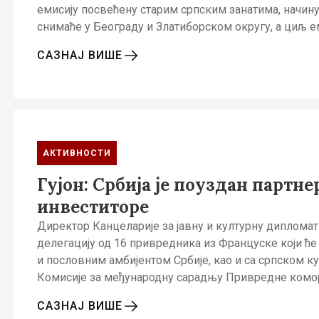
емисију посвећену старим српским занатима, начину
снимаће у Београду и Златиборском округу, а циљ е
САЗНАЈ ВИШЕ
АКТИВНОСТИ
Гујон: Србија је поуздан партн
инвеститоре
Директор Канцеларије за јавну и културну дипломати
делегацију од 16 привредника из Француске који ће
и пословним амбијентом Србије, као и са српском к
Комисије за међународну сарадњу Привредне комо
САЗНАЈ ВИШЕ