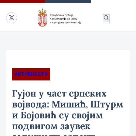
АКТИВНОСТИ
Гујон у част српских
војвода: Мишић, Штурм
и Бојовић су својим
подвигом заувек