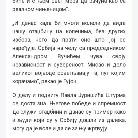
биће и с њом свет мора да рачуна као са
реалном чињеницом“.
„И данас када би многи волели да виде
нашу отаџбину на коленима, без других
избора, него да прати оно што јој се
наређује. Србија на челу са председником
Александром Вучићем чува своју
независност и сувереност. Мисао и дело
великог војводе осветљавају тај пут којим
корачамо“, рекао је Гујон.
О делу и подвигу Павла Јуришића Штурма
се доста зна. Његове победе и спремност
да служи отаџбини и данас су пример како
и људи који су у Србију дошли из далека,
могу да је воле и да се за њу жртвују.