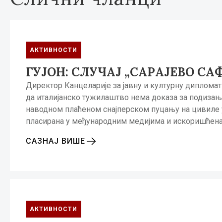
АКТИВНОСТИ
ГУЈОН: СЛУЧАЈ „САРАЈЕВO СА
Директор Канцеларије за јавну и културну дипломатиј
да италијанско тужилаштво нема доказа за подизање 
наводном плаћеном снајперском пуцању на цивиле у Са
пласирана у међународним медијима и искоришћен
САЗНАЈ ВИШЕ
АКТИВНОСТИ