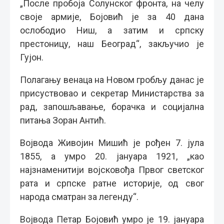
„После пробоја Солунског фронта, на челу
своје армије, Бојовић је за 40 дана
ослободио Ниш, а затим и српску
престоницу, наш Београд“, закључио је
Гујон.
Полагању венаца на Новом гробљу данас је
присуствовао и секретар Министарства за
рад, запошљавање, борачка и социјална
питања Зоран Антић.
Војвода Живојин Мишић је рођен 7. јула
1855, а умро 20. јануара 1921, „као
најзнаменитији војсковођа Првог светског
рата и српске ратне историје, од свог
народа сматран за легенду“.
Војвода Петар Бојовић умро је 19. јануара