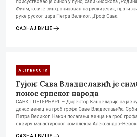
присуствовао је синоћ у пуној сали биоскопа „Роди
Филм, који је синхронизован на руски језик, прати 
руке руског цара Петра Великог. „Гроф Сава…
САЗНАЈ ВИШЕ
АКТИВНОСТИ
Гујон: Сава Владиславић је си
понос српског народа
САНКТ ПЕТЕРБУРГ – Директор Канцеларије за јавну 
данас венац на гроб грофа Саве Владиславића, Србин
Петра Великог. Након полагања венца на гроб грофа
оквиру манастирског комплекса Александро-Невск
САЗНАЈ ВИШЕ