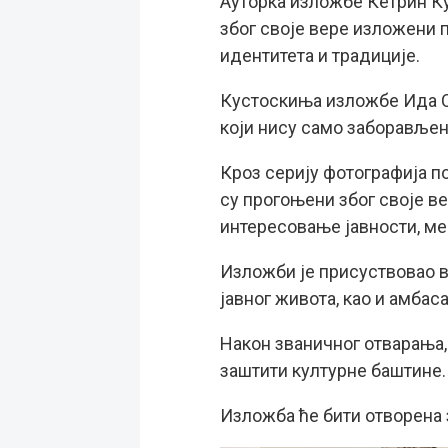
Ауторка изложбе Кетрин Ку
због своје вере изложени п
идентитета и традиције.
Кустоскиња изложбе Ида С
који нису само заборављени
Кроз серију фотографија п
су прогоњени због своје ве
интересовање јавности, ме
Изложби је присуствовао в
јавног живота, као и амба
Након званичног отварања,
заштити културне баштине.
Изложба ће бити отворена з