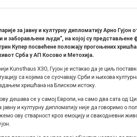
рије за јавну и културну дипломатију Арно Гујон от
 и заборављени људи“, на којој су представљене 
рин Купер посвећене положају прогоњених хришћан
ивот Срба у АП Косово и Метохија.
ији Kunsthaus Х3О, Гујон је истакао да је циљ постав
уацију са којима се суочавају Срби и њихова културн
радањем хришћана на Блиском истоку.
ву дешава се у самој Европи, на само два сата од Ци
а јавну и културну дипломатију није да говоримо о п
жемо ову стварност кроз емоцију и свакодневни жив
јон.