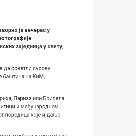
ворио је вечерас у
фотографије
ских заједница у свету,
ке да осветли сурову
а баштина на КиМ,
риха, Париза или Брисела.
олитици и међународном
от породица које и даље