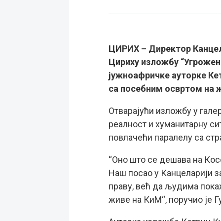
ЦИРИХ – Директор Канцела
Цириху изложбу “Угрожени
јужноафричке ауторке Кет
са посебним освртом на ж
Отварајући изложбу у галер
реалност и хуманитарну сит
повлачећи паралелу са ст
“Оно што се дешава на Косо
Наш посао у Канцеларији з
праву, већ да људима пока
живе на КиМ“, поручио је Гу