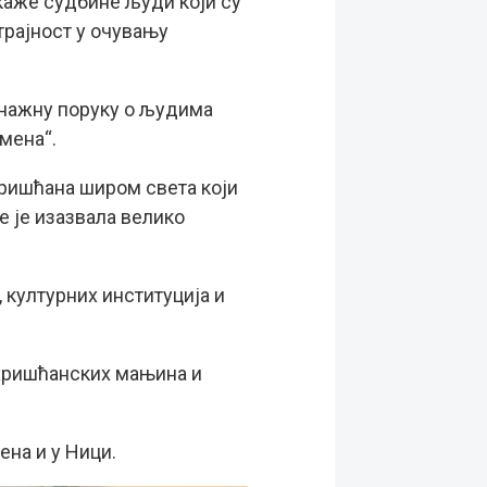
икаже судбине људи који су
трајност у очувању
снажну поруку о људима
имена“.
хришћана широм света који
е је изазвала велико
 културних институција и
 хришћанских мањина и
ена и у Ници.