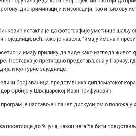
пер поручила је да кроз свој објектив настоји да пр
рогону, дискриминацији и изолацији, као и њихову ис
инкевић истакла је да фотографије уметнице шаљу 
 појединци, већ, како је навела, “имају имена и през
осетиоци имају прилику да виде како изгледа живот 
ре. Поставка је претходно представљена у Паризу, гд
дија и културне заједнице.
елики број званица, представника дипломатског кора,
садор Србије у Швајцарској Иван Трифуновић.
 програм је настављен панел дискусијом о положају
а посетиоце до 9. јуна, након чега ће бити представљ