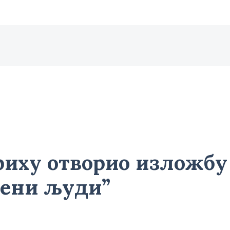
риху отворио изложбу
љени људи”