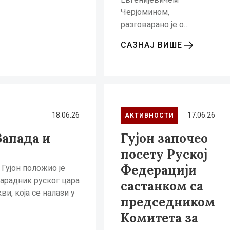
Черјомином,
разговарано је о…
САЗНАЈ ВИШЕ
18.06.26
17.06.26
АКТИВНОСТИ
Запада и
Гујон започео
посету Руској
Федерацији
Гујон положио је
сарадник руског цара
састанком са
и, која се налази у
председником
Комитета за