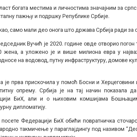
бласт богата местима и личностима значајним за српск
 сталну пажњу и подршку Републике Србије.
акао, само мали део онога што држава Србија ради за о
дседник Вучић је 2020. године овде отворио погон 
 жена, а уложено је и више милиона евра у најва
е односе на водовод, путну инфраструктуру, домове к
а је прва прискочила у помоћ Босни и Херцеговини 
титну опрему. Србија је на тај начин показала д
цији БиХ, али и о њиховим комшијама Бошњацим
турну дипломатију.
 посете Федерацији БиХ обићи повратничка сточарс
ародно такмичење у параглајдингу под називом “Деса