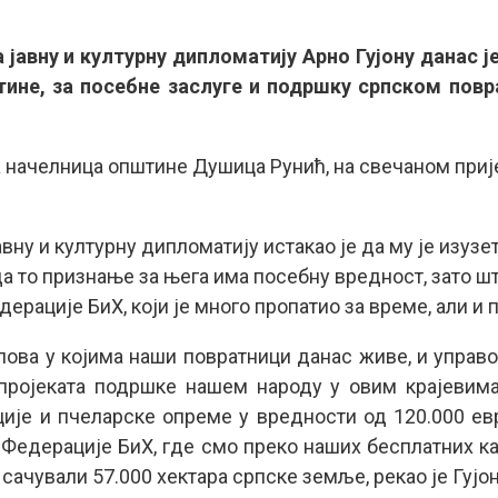
 јавну и културну дипломатију Арно Гујону данас је
тине, за посебне заслуге и подршку српском пов
а начелница општине Душица Рунић, на свечаном прије
вну и културну дипломатију истакао је да му је изуз
да то признање за њега има посебну вредност, зато ш
ерације БиХ, који је много пропатио за време, али и п
ова у којима наши повратници данас живе, и управо
пројеката подршке нашем народу у овим крајевима.
је и пчеларске опреме у вредности од 120.000 евр
 Федерације БиХ, где смо преко наших бесплатних ка
сачували 57.000 хектара српске земље, рекао је Гујон