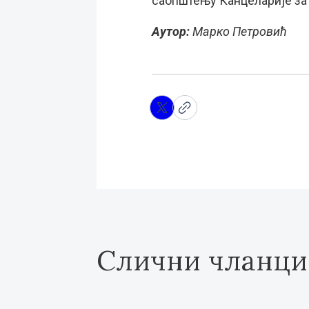
саопштењу Канцеларије за 
Аутор:
Марко Петровић
Слични чланци