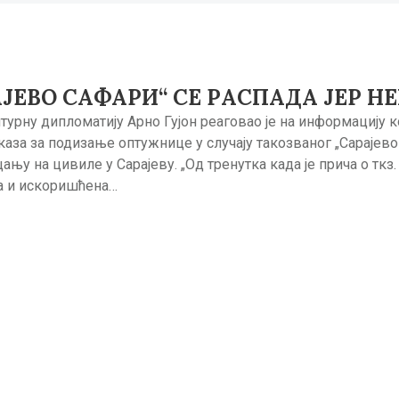
АЈЕВO САФАРИ“ СЕ РАСПАДА ЈЕР 
турну дипломатију Арно Гујон реаговао је на информацију кој
аза за подизање оптужнице у случају такозваног „Сарајево 
у на цивиле у Сарајеву. „Од тренутка када је прича о ткз. 
а и искоришћена…