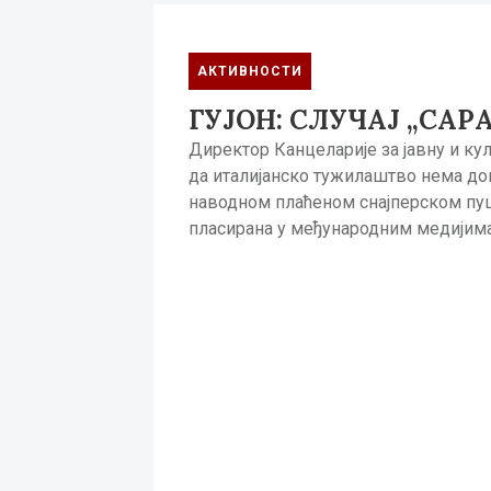
АКТИВНОСТИ
ГУЈОН: СЛУЧАЈ „САР
Директор Канцеларије за јавну и кул
да италијанско тужилаштво нема док
наводном плаћеном снајперском пуцањ
пласирана у међународним медијим