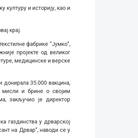
у културу и историју, као и
вај крај.
текстилне фабрике “Јумко”,
жније пројекте од великог
ултуре, медицинске и верске
и донирала 35.000 вакцина,
а мисли и брине о својим
а, закључио је директор
ка газдинства у дрварској
нт на Дрвар”, наводи се у