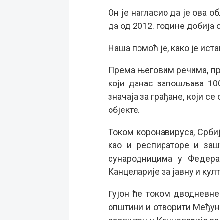
Он је нагласио да је ова о
да од 2012. године добија
Наша помоћ је, како је ист
Према његовим речима, пре
који данас запошљава 100
значаја за грађане, који с
објекте.
Током коронавируса, Србиј
као и респираторе и заш
сународницима у Федера
Канцеларије за јавну и кул
Гујон ће током дводневне
општини и отворити Међун