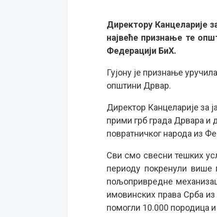
Директору Канцеларије за
највеће признање те опш
Федерацији БиХ.
Гујону је признање уручил
општини Дрвар.
Директор Канцеларије за ја
прими грб града Дрвара и 
повратничког народа из Фед
Сви смо свесни тешких усл
периоду покренули више 
пољопривредне механизаци
имовинских права Срба из
помогли 10.000 породица и 