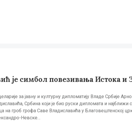
вић је симбол повезивања Истока и 
рије за јавну и културну дипломатију Владе Србије Арно 
диславића, Србина који је био руски дипломата и најближи 
а на гроб грофа Саве Владиславића у Благовештенској цркв
ександро-Невске…