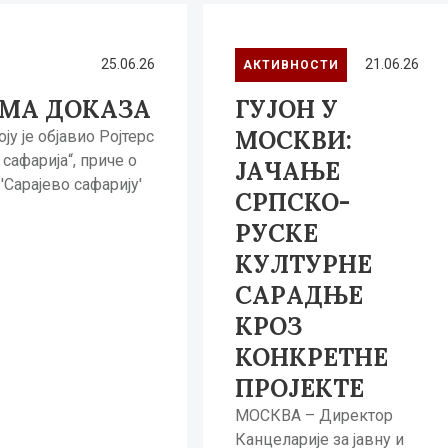
25.06.26
21.06.26
АКТИВНОСТИ
НЕМА ДОКАЗА
ГУЈОН У
МОСКВИ:
у је објавио Ројтерс
сафарија“, приче о
ЈАЧАЊЕ
'Сарајево сафарију'
СРПСКО-
РУСКЕ
КУЛТУРНЕ
САРАДЊЕ
КРОЗ
КОНКРЕТНЕ
ПРОЈЕКТЕ
МОСКВА – Директор
Канцеларије за јавну и