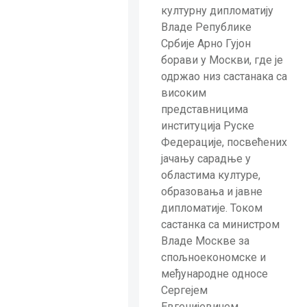
културну дипломатију
Владе Републике
Србије Арно Гујон
борави у Москви, где је
одржао низ састанака са
високим
представницима
институција Руске
Федерације, посвећених
јачању сарадње у
областима културе,
образовања и јавне
дипломатије. Током
састанка са министром
Владе Москве за
спољноекономске и
међународне односе
Сергејем
Евгенијевичем