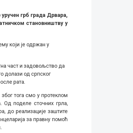
 уручен грб града Дрвара,
ратничком становништву у
му који је одржан у
етна част и задовољство да
то долази од српског
осле рата.
 због тога смо у протеклом
 Од поделе сточних грла,
а, до реализације заштите
нцеларија за правну помоћ
.