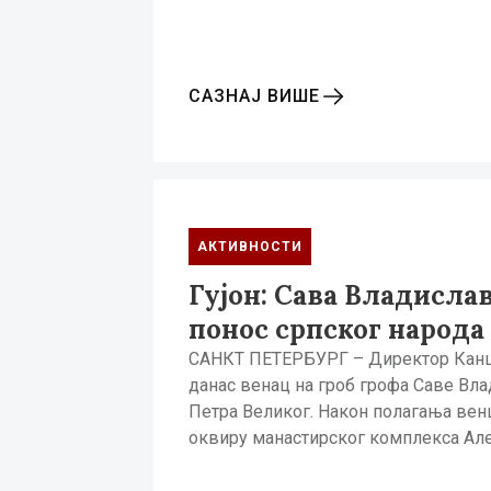
САЗНАЈ ВИШЕ
АКТИВНОСТИ
Гујон: Сава Владисла
понос српског народа
САНКТ ПЕТЕРБУРГ – Директор Канцела
данас венац на гроб грофа Саве Вла
Петра Великог. Након полагања венц
оквиру манастирског комплекса Ал